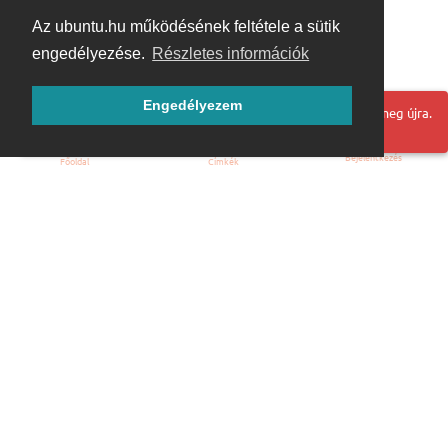
Az ubuntu.hu működésének feltétele a sütik
engedélyezése.
Részletes információk
Engedélyezem
Hoppá! Valami hiba történt. Frissítse az oldalt és próbálja meg újra.
Bejelentkezés
Főoldal
Címkék
Kezdőoldal
Blog
ÁSZF
Szabályzat
Kapcsolat
ubuntu.hu :: Magyar Ubuntu Közösség
© 2007 – 2026