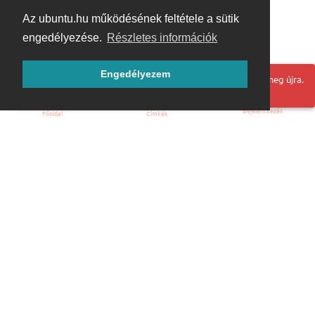
Az ubuntu.hu működésének feltétele a sütik
engedélyezése.
Részletes információk
Engedélyezem
Hoppá! Valami hiba történt. Frissítse az oldalt és próbálja meg újra.
Bejelentkezés
Főoldal
Címkék
Kezdőoldal
Blog
ÁSZF
Szabályzat
Kapcsolat
ubuntu.hu :: Magyar Ubuntu Közösség
© 2007 – 2026