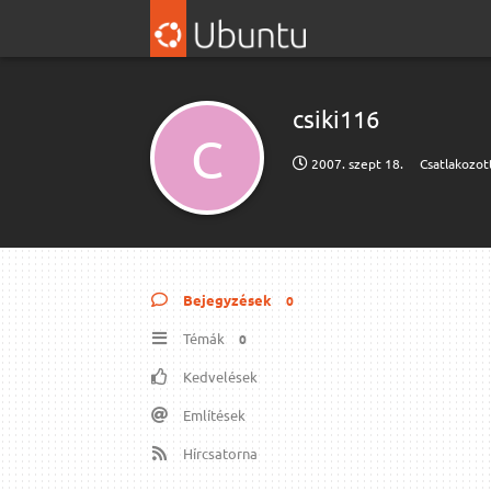
csiki116
C
2007. szept 18.
Csatlakozot
Bejegyzések
0
Témák
0
Kedvelések
Említések
Hírcsatorna