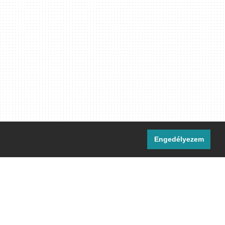
Engedélyezem
i csatornáink:
[M]
IRC
rtalma, ahol másként nem jelezzük,
ommons Nevezd meg! – Így add tovább!
licenc