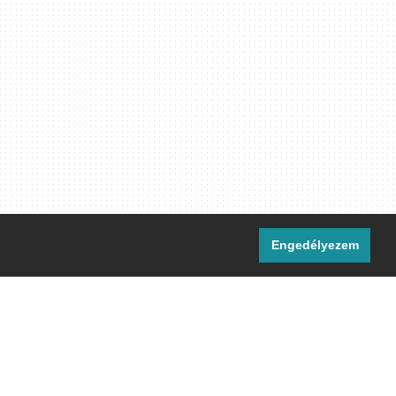
Engedélyezem
i csatornáink:
[M]
IRC
rtalma, ahol másként nem jelezzük,
ommons Nevezd meg! – Így add tovább!
licenc