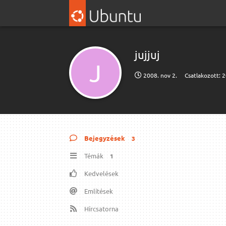
jujjuj
J
2008. nov 2.
Csatlakozott:
2
Bejegyzések
3
Témák
1
Kedvelések
Említések
Hírcsatorna