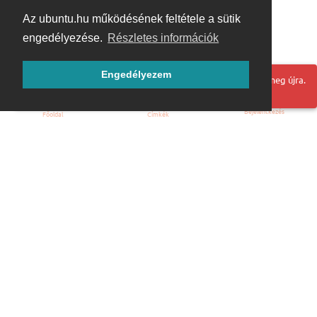
Az ubuntu.hu működésének feltétele a sütik
engedélyezése.
Részletes információk
Engedélyezem
Hoppá! Valami hiba történt. Frissítse az oldalt és próbálja meg újra.
Bejelentkezés
Főoldal
Címkék
Kezdőoldal
Blog
ÁSZF
Szabályzat
Kapcsolat
ubuntu.hu :: Magyar Ubuntu Közösség
© 2007 – 2026