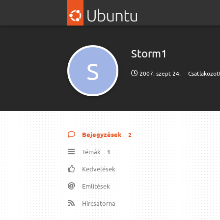
Storm1
S
2007. szept 24.
Csatlakozot
Bejegyzések
2
Témák
1
Kedvelések
Említések
Hírcsatorna