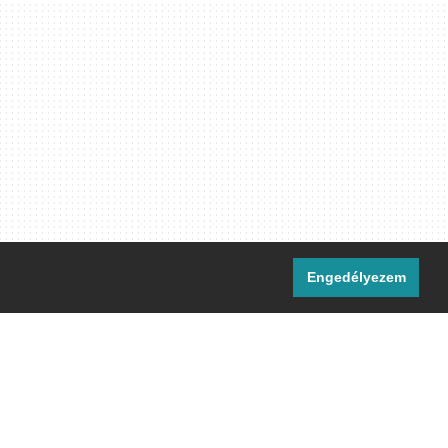
Engedélyezem
i csatornáink:
[M]
IRC
rtalma, ahol másként nem jelezzük,
ommons Nevezd meg! – Így add tovább!
licenc