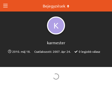
Bejegyzések
K
karmester
2010. máj 18.
Csatlakozott:
2007. ápr 24.
0
legjobb válasz