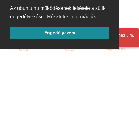
Az ubuntu.hu működésének feltétele a sütik
engedélyezése.
Részletes információk
Engedélyezem
Hoppá! Valami hiba történt. Frissítse az oldalt és próbálja meg újra.
Bejelentkezés
Főoldal
Címkék
Kezdőoldal
Blog
ÁSZF
Szabályzat
Kapcsolat
ubuntu.hu :: Magyar Ubuntu Közösség
© 2007 – 2026