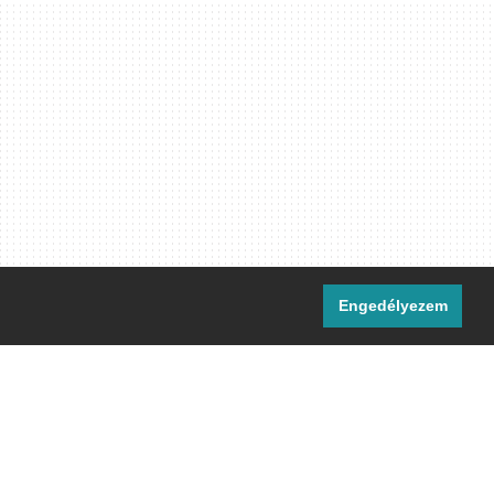
Engedélyezem
i csatornáink:
[M]
IRC
rtalma, ahol másként nem jelezzük,
ommons Nevezd meg! – Így add tovább!
licenc