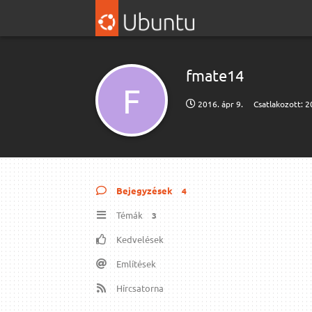
fmate14
F
2016. ápr 9.
Csatlakozott:
2
Bejegyzések
4
Témák
3
Kedvelések
Említések
Hírcsatorna