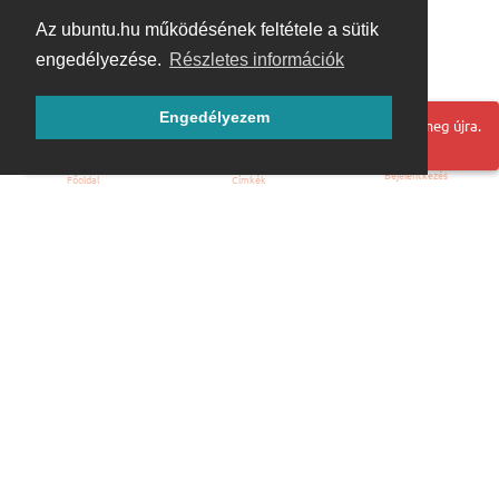
Az ubuntu.hu működésének feltétele a sütik
engedélyezése.
Részletes információk
Engedélyezem
Hoppá! Valami hiba történt. Frissítse az oldalt és próbálja meg újra.
Bejelentkezés
Főoldal
Címkék
Kezdőoldal
Blog
ÁSZF
Szabályzat
Kapcsolat
ubuntu.hu :: Magyar Ubuntu Közösség
© 2007 – 2026