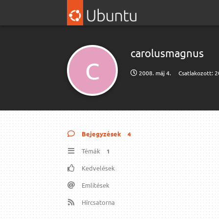
carolusmagnus
C
2008. máj 4.
Csatlakozott:
2
Bejegyzések
4
Témák
1
Kedvelések
Említések
Hírcsatorna