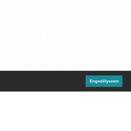
Engedélyezem
i csatornáink:
[M]
IRC
rtalma, ahol másként nem jelezzük,
ommons Nevezd meg! – Így add tovább!
licenc