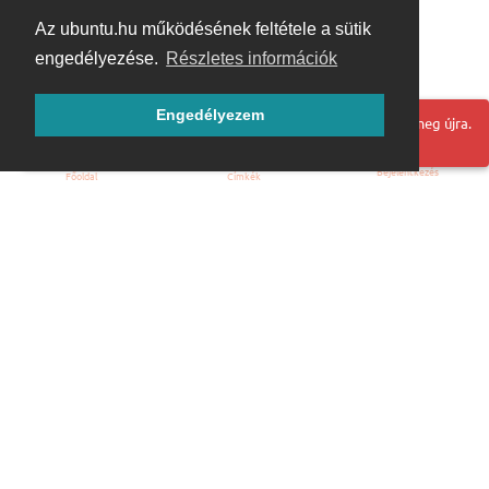
Az ubuntu.hu működésének feltétele a sütik
engedélyezése.
Részletes információk
Engedélyezem
Hoppá! Valami hiba történt. Frissítse az oldalt és próbálja meg újra.
Bejelentkezés
Főoldal
Címkék
Kezdőoldal
Blog
ÁSZF
Szabályzat
Kapcsolat
ubuntu.hu :: Magyar Ubuntu Közösség
© 2007 – 2026