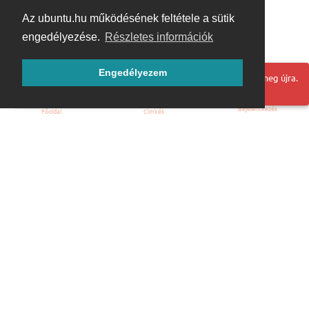
Az ubuntu.hu működésének feltétele a sütik
engedélyezése.
Részletes információk
Engedélyezem
Hoppá! Valami hiba történt. Frissítse az oldalt és próbálja meg újra.
Bejelentkezés
Főoldal
Címkék
Kezdőoldal
Blog
ÁSZF
Szabályzat
Kapcsolat
ubuntu.hu :: Magyar Ubuntu Közösség
© 2007 – 2026