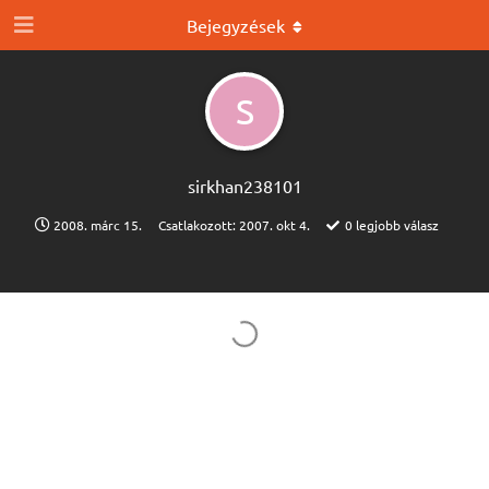
Bejegyzések
S
sirkhan238101
2008. márc 15.
Csatlakozott:
2007. okt 4.
0
legjobb válasz