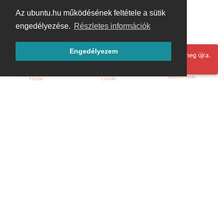
Az ubuntu.hu működésének feltétele a sütik
engedélyezése.
Részletes információk
Engedélyezem
Hoppá! Valami hiba történt. Frissítse az oldalt és próbálja meg újra.
Bejelentkezés
Főoldal
Címkék
Kezdőoldal
Blog
ÁSZF
Szabályzat
Kapcsolat
ubuntu.hu :: Magyar Ubuntu Közösség
© 2007 – 2026