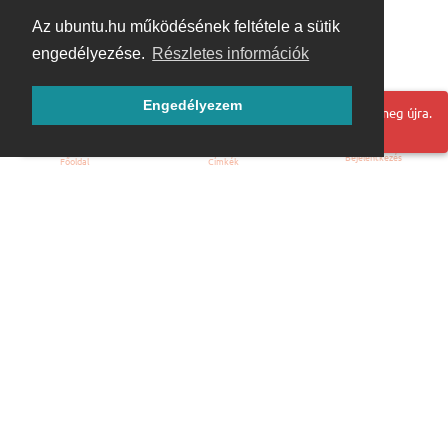
Az ubuntu.hu működésének feltétele a sütik
engedélyezése.
Részletes információk
Engedélyezem
Hoppá! Valami hiba történt. Frissítse az oldalt és próbálja meg újra.
Bejelentkezés
Főoldal
Címkék
Kezdőoldal
Blog
ÁSZF
Szabályzat
Kapcsolat
ubuntu.hu :: Magyar Ubuntu Közösség
© 2007 – 2026