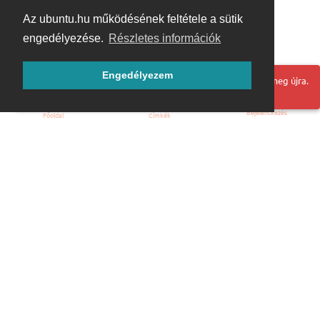
Az ubuntu.hu működésének feltétele a sütik
engedélyezése.
Részletes információk
Engedélyezem
Hoppá! Valami hiba történt. Frissítse az oldalt és próbálja meg újra.
Bejelentkezés
Főoldal
Címkék
Kezdőoldal
Blog
ÁSZF
Szabályzat
Kapcsolat
ubuntu.hu :: Magyar Ubuntu Közösség
© 2007 – 2026