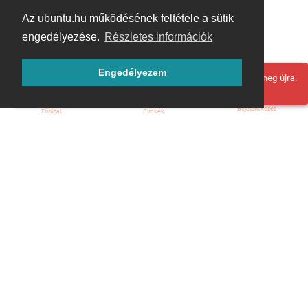
Az ubuntu.hu működésének feltétele a sütik
engedélyezése.
Részletes információk
Engedélyezem
Hoppá! Valami hiba történt. Frissítse az oldalt és próbálja meg újra.
Bejelentkezés
Főoldal
Címkék
Kezdőoldal
Blog
ÁSZF
Szabályzat
Kapcsolat
ubuntu.hu :: Magyar Ubuntu Közösség
© 2007 – 2026