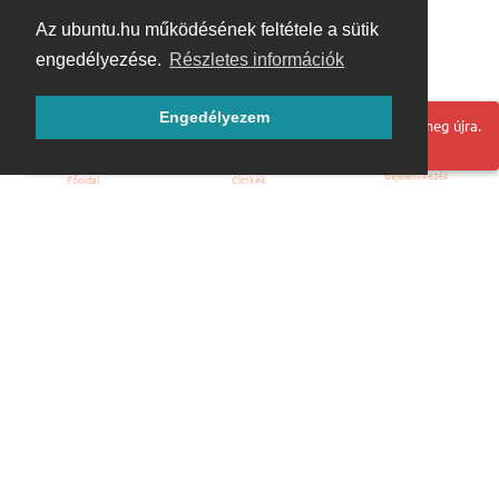
Az ubuntu.hu működésének feltétele a sütik
engedélyezése.
Részletes információk
Engedélyezem
Hoppá! Valami hiba történt. Frissítse az oldalt és próbálja meg újra.
Bejelentkezés
Főoldal
Címkék
Kezdőoldal
Blog
ÁSZF
Szabályzat
Kapcsolat
ubuntu.hu :: Magyar Ubuntu Közösség
© 2007 – 2026