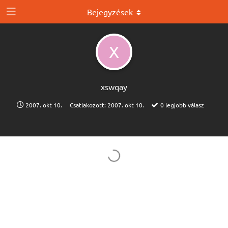
Bejegyzések
X
xswqay
2007. okt 10.
Csatlakozott:
2007. okt 10.
0
legjobb válasz