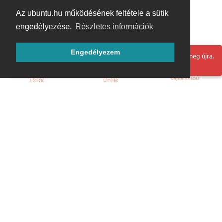
Az ubuntu.hu működésének feltétele a sütik
engedélyezése.
Részletes információk
Engedélyezem
Hoppá! Valami hiba történt. Frissítse az oldalt és próbálja meg újra.
Bejelentkezés
Főoldal
Címkék
Kezdőoldal
Blog
ÁSZF
Szabályzat
Kapcsolat
ubuntu.hu :: Magyar Ubuntu Közösség
© 2007 – 2026