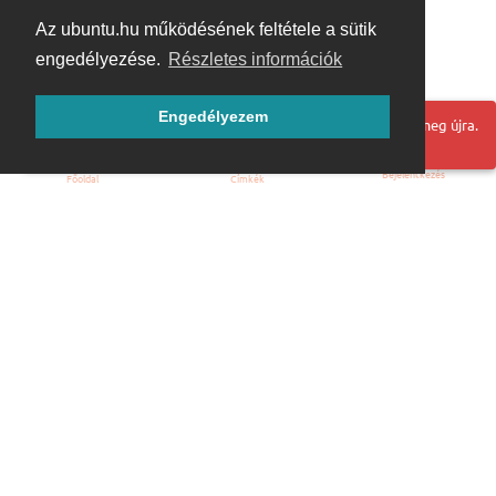
Az ubuntu.hu működésének feltétele a sütik
engedélyezése.
Részletes információk
Engedélyezem
Hoppá! Valami hiba történt. Frissítse az oldalt és próbálja meg újra.
Bejelentkezés
Főoldal
Címkék
Kezdőoldal
Blog
ÁSZF
Szabályzat
Kapcsolat
ubuntu.hu :: Magyar Ubuntu Közösség
© 2007 – 2026