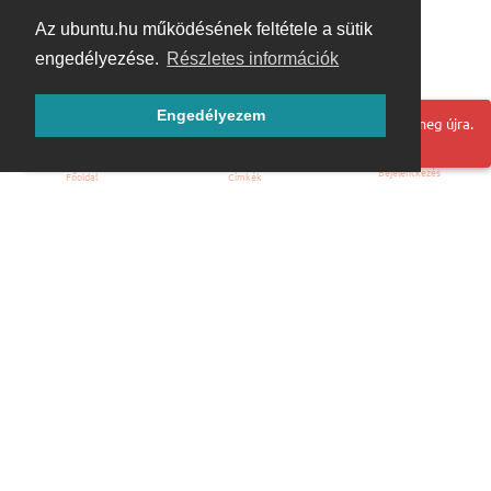
Az ubuntu.hu működésének feltétele a sütik
engedélyezése.
Részletes információk
Engedélyezem
Hoppá! Valami hiba történt. Frissítse az oldalt és próbálja meg újra.
Bejelentkezés
Főoldal
Címkék
Kezdőoldal
Blog
ÁSZF
Szabályzat
Kapcsolat
ubuntu.hu :: Magyar Ubuntu Közösség
© 2007 – 2026