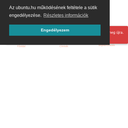
Az ubuntu.hu működésének feltétele a sütik
engedélyezése.
Részletes információk
Engedélyezem
Hoppá! Valami hiba történt. Frissítse az oldalt és próbálja meg újra.
Bejelentkezés
Főoldal
Címkék
Kezdőoldal
Blog
ÁSZF
Szabályzat
Kapcsolat
ubuntu.hu :: Magyar Ubuntu Közösség
© 2007 – 2026