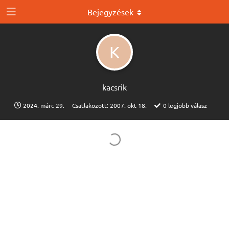
Bejegyzések
K
kacsrik
2024. márc 29.
Csatlakozott:
2007. okt 18.
0
legjobb válasz