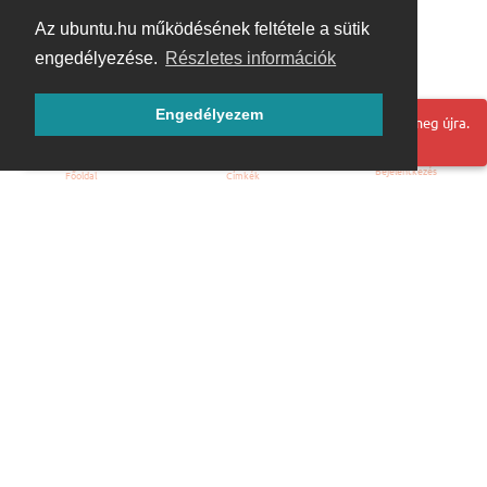
Az ubuntu.hu működésének feltétele a sütik
engedélyezése.
Részletes információk
Engedélyezem
Hoppá! Valami hiba történt. Frissítse az oldalt és próbálja meg újra.
Bejelentkezés
Főoldal
Címkék
Kezdőoldal
Blog
ÁSZF
Szabályzat
Kapcsolat
ubuntu.hu :: Magyar Ubuntu Közösség
© 2007 – 2026