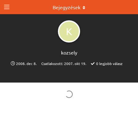
Bejegyzések
K
kozsely
2008. dec 8.
Csatlakozott:
2007. okt 19.
0
legjobb válasz