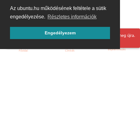
Az ubuntu.hu működésének feltétele a sütik
engedélyezése.
Részletes információk
Engedélyezem
Hoppá! Valami hiba történt. Frissítse az oldalt és próbálja meg újra.
Bejelentkezés
Főoldal
Címkék
Kezdőoldal
Blog
ÁSZF
Szabályzat
Kapcsolat
ubuntu.hu :: Magyar Ubuntu Közösség
© 2007 – 2026