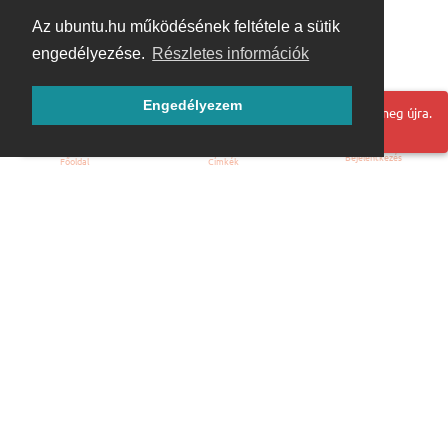
Az ubuntu.hu működésének feltétele a sütik
engedélyezése.
Részletes információk
Engedélyezem
Hoppá! Valami hiba történt. Frissítse az oldalt és próbálja meg újra.
Bejelentkezés
Főoldal
Címkék
Kezdőoldal
Blog
ÁSZF
Szabályzat
Kapcsolat
ubuntu.hu :: Magyar Ubuntu Közösség
© 2007 – 2026