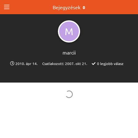
Bejegyzések
M
marcii
2010. ápr 14.
Csatlakozott:
2007. okt 21.
0
legjobb válasz