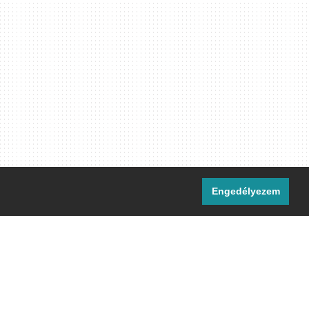
Engedélyezem
i csatornáink:
[M]
IRC
rtalma, ahol másként nem jelezzük,
ommons Nevezd meg! – Így add tovább!
licenc