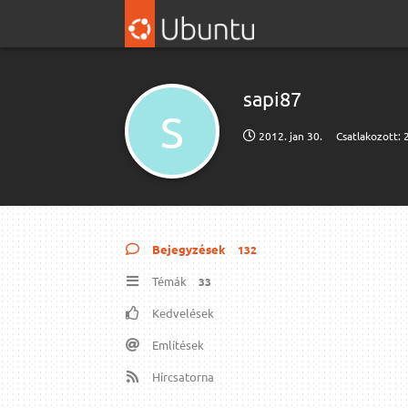
sapi87
S
2012. jan 30.
Csatlakozott:
Bejegyzések
132
Témák
33
Kedvelések
Említések
Hírcsatorna