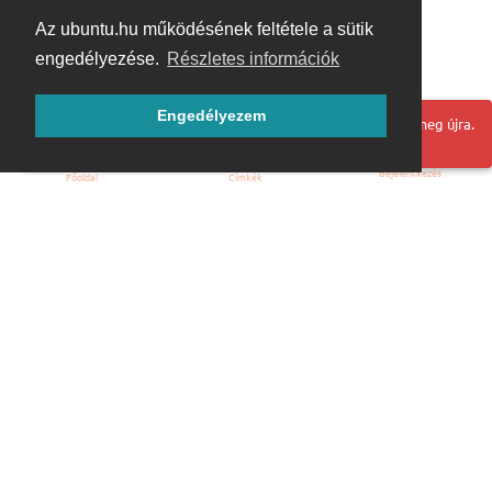
Az ubuntu.hu működésének feltétele a sütik
engedélyezése.
Részletes információk
Engedélyezem
Hoppá! Valami hiba történt. Frissítse az oldalt és próbálja meg újra.
Bejelentkezés
Főoldal
Címkék
Kezdőoldal
Blog
ÁSZF
Szabályzat
Kapcsolat
ubuntu.hu :: Magyar Ubuntu Közösség
© 2007 – 2026