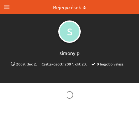
Bejegyzések
S
simonyip
2009. dec 2.
Csatlakozott:
2007. okt 23.
0
legjobb válasz