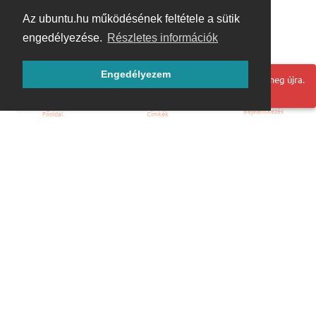
Az ubuntu.hu működésének feltétele a sütik
engedélyezése.
Részletes információk
Engedélyezem
Hoppá! Valami hiba történt. Frissítse az oldalt és próbálja meg újra.
Bejelentkezés
Főoldal
Címkék
Kezdőoldal
Blog
ÁSZF
Szabályzat
Kapcsolat
ubuntu.hu :: Magyar Ubuntu Közösség
© 2007 – 2026