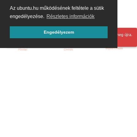
Az ubuntu.hu működésének feltétele a sütik
engedélyezése.
Részletes információk
Engedélyezem
Hoppá! Valami hiba történt. Frissítse az oldalt és próbálja meg újra.
Bejelentkezés
Főoldal
Címkék
Kezdőoldal
Blog
ÁSZF
Szabályzat
Kapcsolat
ubuntu.hu :: Magyar Ubuntu Közösség
© 2007 – 2026