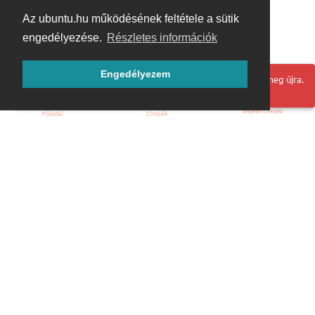
Az ubuntu.hu működésének feltétele a sütik
engedélyezése.
Részletes információk
Engedélyezem
Hoppá! Valami hiba történt. Frissítse az oldalt és próbálja meg újra.
Bejelentkezés
Főoldal
Címkék
Kezdőoldal
Blog
ÁSZF
Szabályzat
Kapcsolat
ubuntu.hu :: Magyar Ubuntu Közösség
© 2007 – 2026