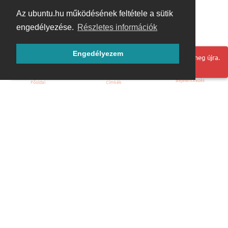
Az ubuntu.hu működésének feltétele a sütik
engedélyezése.
Részletes információk
Engedélyezem
Hoppá! Valami hiba történt. Frissítse az oldalt és próbálja meg újra.
Bejelentkezés
Főoldal
Címkék
Kezdőoldal
Blog
ÁSZF
Szabályzat
Kapcsolat
ubuntu.hu :: Magyar Ubuntu Közösség
© 2007 – 2026