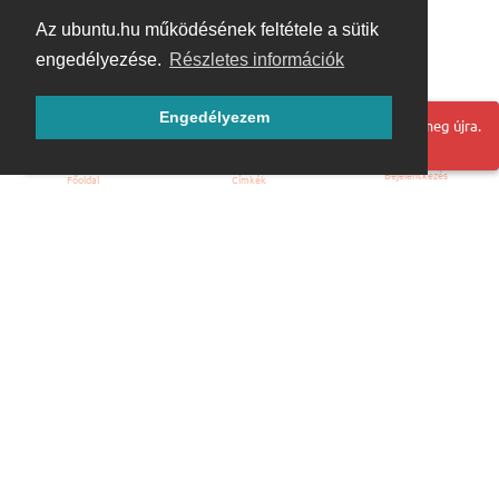
Az ubuntu.hu működésének feltétele a sütik
engedélyezése.
Részletes információk
Engedélyezem
Hoppá! Valami hiba történt. Frissítse az oldalt és próbálja meg újra.
Bejelentkezés
Főoldal
Címkék
Kezdőoldal
Blog
ÁSZF
Szabályzat
Kapcsolat
ubuntu.hu :: Magyar Ubuntu Közösség
© 2007 – 2026