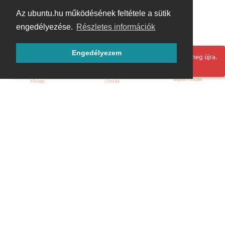
Az ubuntu.hu működésének feltétele a sütik
engedélyezése.
Részletes információk
Engedélyezem
Hoppá! Valami hiba történt. Frissítse az oldalt és próbálja meg újra.
Bejelentkezés
Főoldal
Címkék
Kezdőoldal
Blog
ÁSZF
Szabályzat
Kapcsolat
ubuntu.hu :: Magyar Ubuntu Közösség
© 2007 – 2026