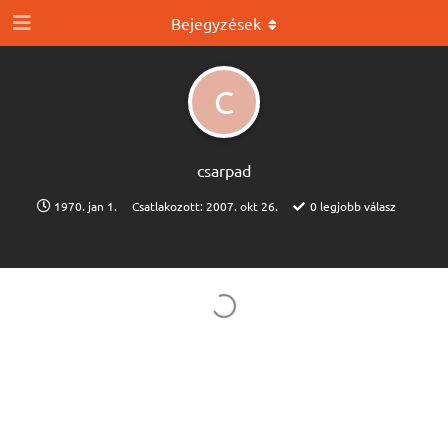
Bejegyzések
C
csarpad
1970. jan 1.
Csatlakozott:
2007. okt 26.
0
legjobb válasz