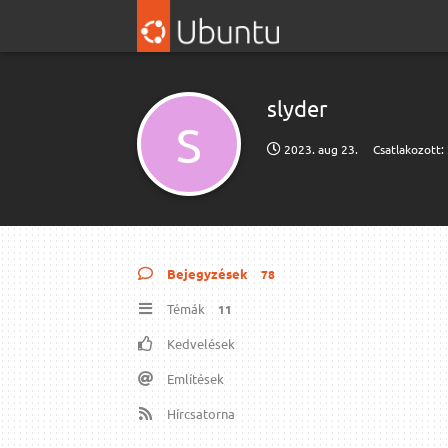
slyder
S
2023. aug 23.
Csatlakozott:
Bejegyzések
78
Témák
11
Kedvelések
Említések
Hírcsatorna