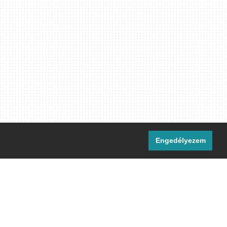
Engedélyezem
i csatornáink:
[M]
IRC
rtalma, ahol másként nem jelezzük,
ommons Nevezd meg! – Így add tovább!
licenc