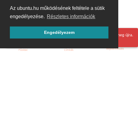
Az ubuntu.hu működésének feltétele a sütik
engedélyezése.
Részletes információk
Engedélyezem
Hoppá! Valami hiba történt. Frissítse az oldalt és próbálja meg újra.
Bejelentkezés
Főoldal
Címkék
Kezdőoldal
Blog
ÁSZF
Szabályzat
Kapcsolat
ubuntu.hu :: Magyar Ubuntu Közösség
© 2007 – 2026