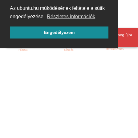
Az ubuntu.hu működésének feltétele a sütik
engedélyezése.
Részletes információk
Engedélyezem
Hoppá! Valami hiba történt. Frissítse az oldalt és próbálja meg újra.
Bejelentkezés
Főoldal
Címkék
Kezdőoldal
Blog
ÁSZF
Szabályzat
Kapcsolat
ubuntu.hu :: Magyar Ubuntu Közösség
© 2007 – 2026