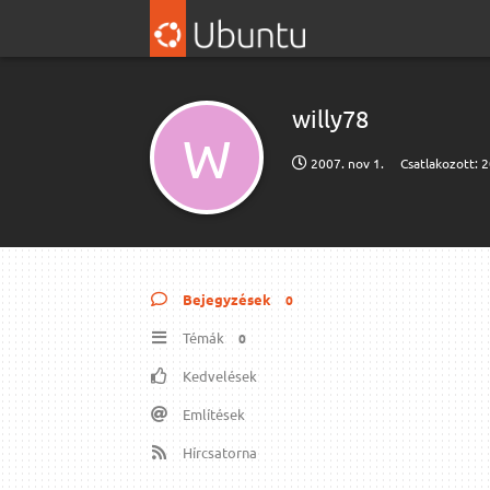
willy78
W
2007. nov 1.
Csatlakozott:
2
Bejegyzések
0
Témák
0
Kedvelések
Említések
Hírcsatorna