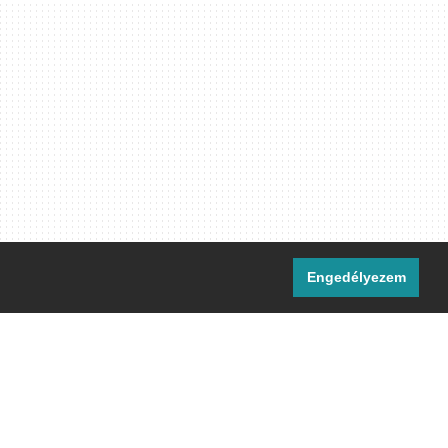
Engedélyezem
i csatornáink:
[M]
IRC
rtalma, ahol másként nem jelezzük,
ommons Nevezd meg! – Így add tovább!
licenc