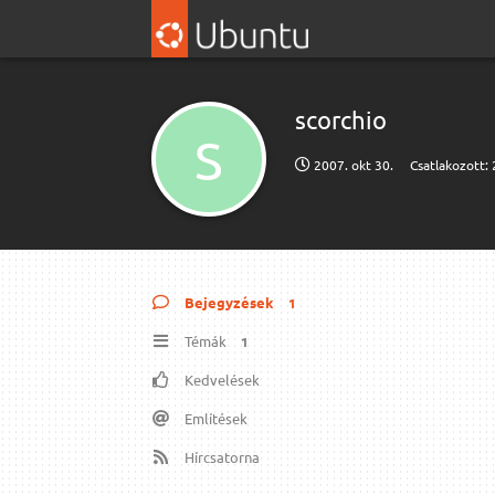
scorchio
S
2007. okt 30.
Csatlakozott:
Bejegyzések
1
Témák
1
Kedvelések
Említések
Hírcsatorna