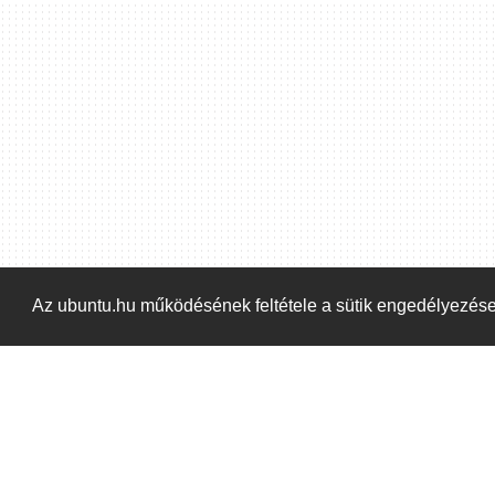
Hoppá! Valami hiba történt. Frissítse az oldalt és próbálja meg újra.
Az ubuntu.hu működésének feltétele a sütik engedélyezés
Kezdőoldal
Blog
ÁSZF
Szabályzat
Ka