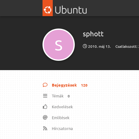
sphott
S
2010. máj 13.
Csatlakozott:
Bejegyzések
120
Témák
0
Kedvelések
Említések
Hírcsatorna