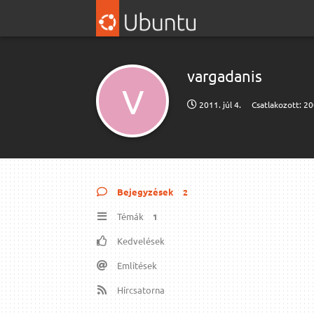
vargadanis
V
2011. júl 4.
Csatlakozott:
20
Bejegyzések
2
Témák
1
Kedvelések
Említések
Hírcsatorna