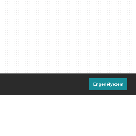
Engedélyezem
i csatornáink:
[M]
IRC
rtalma, ahol másként nem jelezzük,
ommons Nevezd meg! – Így add tovább!
licenc