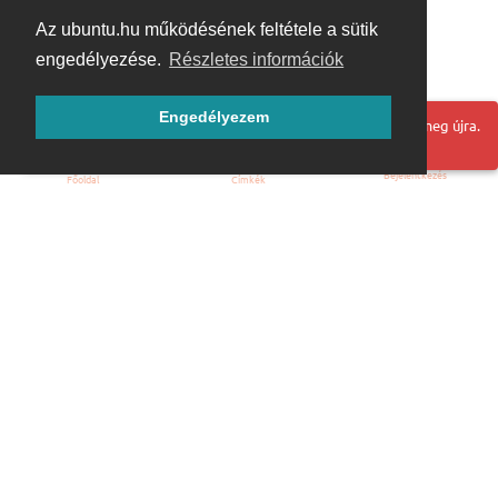
Az ubuntu.hu működésének feltétele a sütik
engedélyezése.
Részletes információk
Engedélyezem
Hoppá! Valami hiba történt. Frissítse az oldalt és próbálja meg újra.
Bejelentkezés
Főoldal
Címkék
Kezdőoldal
Blog
ÁSZF
Szabályzat
Kapcsolat
ubuntu.hu :: Magyar Ubuntu Közösség
© 2007 – 2026