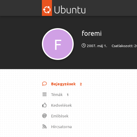
foremi
F
2007. máj 1.
Csatlakozott:
2
Bejegyzések
2
Témák
1
Kedvelések
Említések
Hírcsatorna