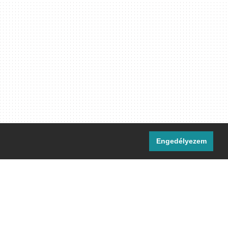
Engedélyezem
i csatornáink:
[M]
IRC
rtalma, ahol másként nem jelezzük,
ommons Nevezd meg! – Így add tovább!
licenc