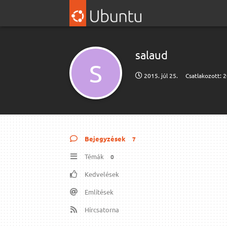
salaud
S
2015. júl 25.
Csatlakozott:
2
Bejegyzések
7
Témák
0
Kedvelések
Említések
Hírcsatorna