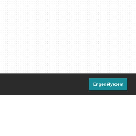
Engedélyezem
i csatornáink:
[M]
IRC
rtalma, ahol másként nem jelezzük,
ommons Nevezd meg! – Így add tovább!
licenc