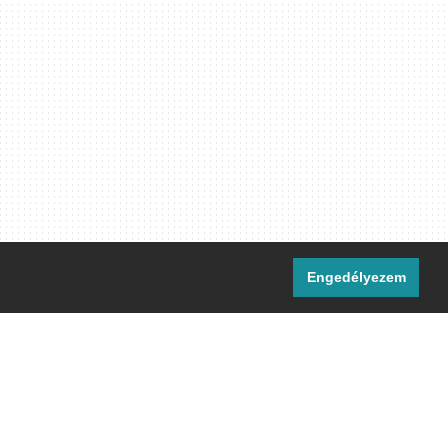
Engedélyezem
i csatornáink:
[M]
IRC
rtalma, ahol másként nem jelezzük,
ommons Nevezd meg! – Így add tovább!
licenc