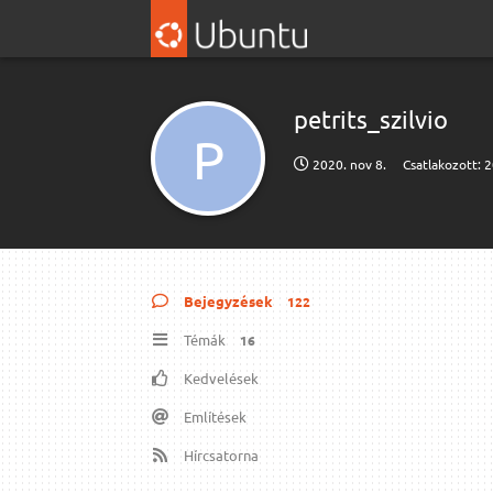
petrits_szilvio
P
2020. nov 8.
Csatlakozott:
2
Bejegyzések
122
Témák
16
Kedvelések
Említések
Hírcsatorna