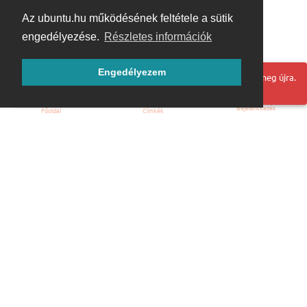
Az ubuntu.hu működésének feltétele a sütik
engedélyezése.
Részletes információk
Engedélyezem
Hoppá! Valami hiba történt. Frissítse az oldalt és próbálja meg újra.
Bejelentkezés
Főoldal
Címkék
Kezdőoldal
Blog
ÁSZF
Szabályzat
Kapcsolat
ubuntu.hu :: Magyar Ubuntu Közösség
© 2007 – 2026