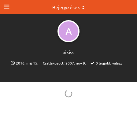
Bejegyzések
A
aikiss
2016. máj 15.
Csatlakozott:
2007. nov 9.
0
legjobb válasz