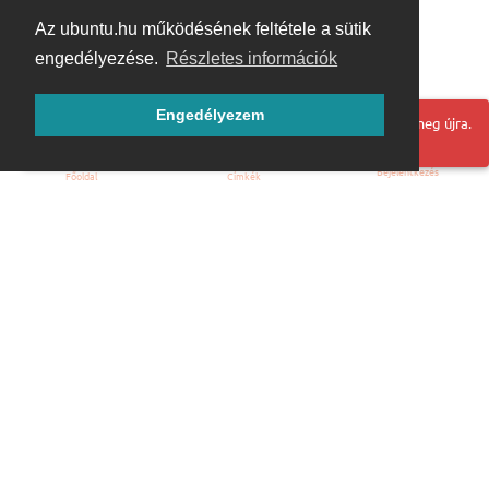
Az ubuntu.hu működésének feltétele a sütik
engedélyezése.
Részletes információk
Engedélyezem
Hoppá! Valami hiba történt. Frissítse az oldalt és próbálja meg újra.
Bejelentkezés
Főoldal
Címkék
Kezdőoldal
Blog
ÁSZF
Szabályzat
Kapcsolat
ubuntu.hu :: Magyar Ubuntu Közösség
© 2007 – 2026