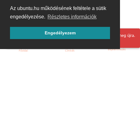
Az ubuntu.hu működésének feltétele a sütik
engedélyezése.
Részletes információk
Engedélyezem
Hoppá! Valami hiba történt. Frissítse az oldalt és próbálja meg újra.
Bejelentkezés
Főoldal
Címkék
Kezdőoldal
Blog
ÁSZF
Szabályzat
Kapcsolat
ubuntu.hu :: Magyar Ubuntu Közösség
© 2007 – 2026