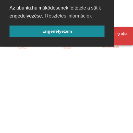
Az ubuntu.hu működésének feltétele a sütik
engedélyezése.
Részletes információk
Engedélyezem
Hoppá! Valami hiba történt. Frissítse az oldalt és próbálja meg újra.
Bejelentkezés
Főoldal
Címkék
Kezdőoldal
Blog
ÁSZF
Szabályzat
Kapcsolat
ubuntu.hu :: Magyar Ubuntu Közösség
© 2007 – 2026