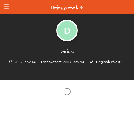
Bejegyzések
D
Dáriusz
2007. nov 14.
Csatlakozott:
2007. nov 14.
0
legjobb válasz