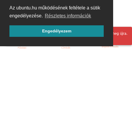
Az ubuntu.hu működésének feltétele a sütik
engedélyezése.
Részletes információk
Engedélyezem
Hoppá! Valami hiba történt. Frissítse az oldalt és próbálja meg újra.
Bejelentkezés
Főoldal
Címkék
Kezdőoldal
Blog
ÁSZF
Szabályzat
Kapcsolat
ubuntu.hu :: Magyar Ubuntu Közösség
© 2007 – 2026