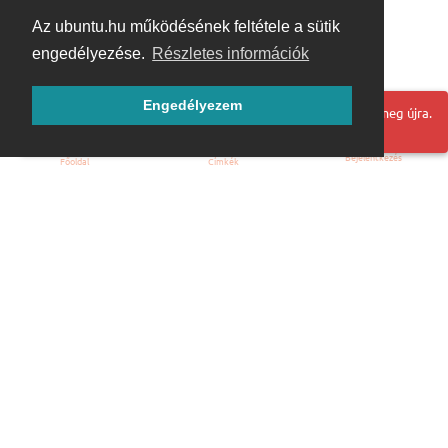
Az ubuntu.hu működésének feltétele a sütik
engedélyezése.
Részletes információk
Engedélyezem
Hoppá! Valami hiba történt. Frissítse az oldalt és próbálja meg újra.
Bejelentkezés
Főoldal
Címkék
Kezdőoldal
Blog
ÁSZF
Szabályzat
Kapcsolat
ubuntu.hu :: Magyar Ubuntu Közösség
© 2007 – 2026